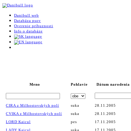
Danibull web
Databáza psov
Overenie príbuznosti
Info o databáze
Meno
Pohlavie
Dátum narodenia (
CIRA z Milhostovských polí
suka
28.11.2005
CVIKA z Milhostovských polí
suka
28.11.2005
LORD Kaicul
pes
17.11.2005
LADY Kaicul
suka
17.11.2005