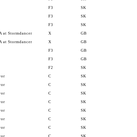
F3
SK
F3
SK
F3
SK
at Stormdancer
X
GB
at Stormdancer
X
GB
F3
GB
F3
GB
F2
SK
vor
C
SK
vor
C
SK
vor
C
SK
vor
C
SK
vor
C
SK
vor
C
SK
vor
C
SK
vor
C
SK