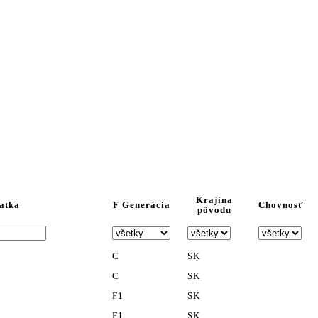
Krajina
atka
F Generácia
Chovnosť
pôvodu
C
SK
C
SK
F1
SK
F1
SK